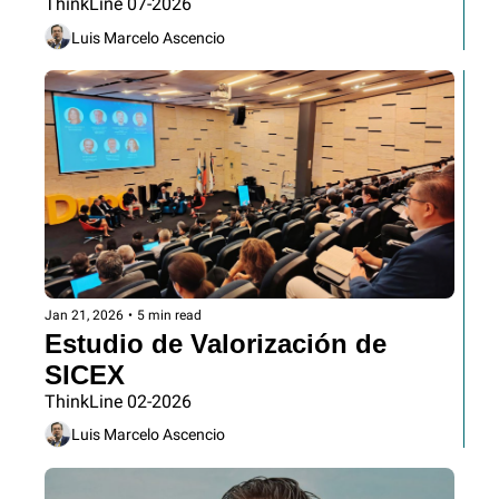
riesgo?
ThinkLine 07-2026
Luis Marcelo Ascencio
Jan 21, 2026
•
5 min read
Estudio de Valorización de 
SICEX
ThinkLine 02-2026
Luis Marcelo Ascencio