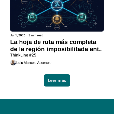
Jul 1, 2026
•
3 min read
La hoja de ruta más completa 
de la región imposibilitada ante 
leyes de otro siglo.
ThinkLine #25
Luis Marcelo Ascencio
Leer más